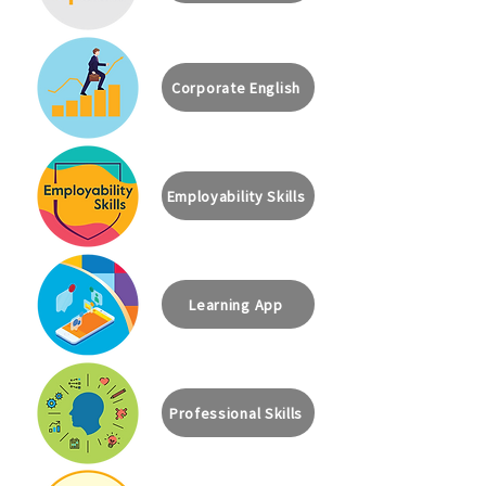
Corporate English
Employability Skills
Learning App
Professional Skills