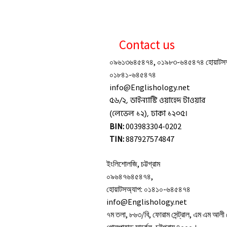
Contact us
০৯৬১৩৬৪৫৪৭৪, ০১৯৮৩-৬৪৫৪৭৪ হোয়াটসঅ্
০১৮৪১-৬৪৫৪৭৪
info@Englishology.net
৫৬/২, ডাইন্যাস্টি ওয়াহেদ টাওয়ার
(লেভেল ১২), ঢাকা ১২০৫।
BIN:
003983304-0202
TIN:
887927574847
ইংলিশোলজি, চট্টগ্রাম
০৯৬৪৭৬৪৫৪৭৪,
হোয়াটসঅ্যাপ: ০১৪১০-৬৪৫৪৭৪
info@Englishology.net
৭ম তলা, ৮৬৩/বি, ফোরাম সেন্ট্রাল, এম এম আলী