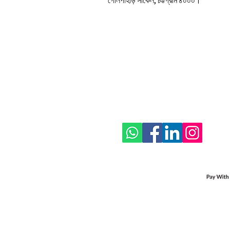
গোলপাহাড় সার্কেল, চট্টগ্রাম ৪০০০।