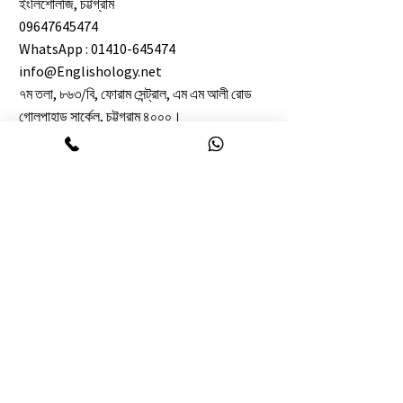
ইংলিশোলজি, চট্টগ্রাম
09647645474
WhatsApp :
01410-645474
info@Englishology.net
৭ম তলা, ৮৬৩/বি, ফোরাম সেন্ট্রাল, এম এম আলী রোড
গোলপাহাড় সার্কেল, চট্টগ্রাম ৪০০০।
Our partners
TERMS OF USE
PRIVACY POLICY
RETURN POLICY